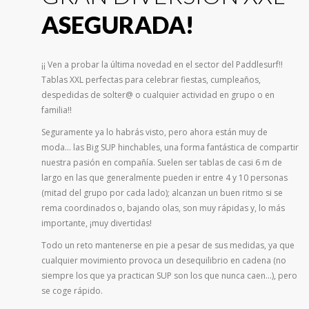
ASEGURADA!
¡¡ Ven a probar la última novedad en el sector del Paddlesurf!!
Tablas XXL perfectas para celebrar fiestas, cumpleaños,
despedidas de solter@ o cualquier actividad en grupo o en
familia!!
Seguramente ya lo habrás visto, pero ahora están muy de
moda… las Big SUP hinchables, una forma fantástica de compartir
nuestra pasión en compañía. Suelen ser tablas de casi 6 m de
largo en las que generalmente pueden ir entre 4 y 10 personas
(mitad del grupo por cada lado); alcanzan un buen ritmo si se
rema coordinados o, bajando olas, son muy rápidas y, lo más
importante, ¡muy divertidas!
Todo un reto mantenerse en pie a pesar de sus medidas, ya que
cualquier movimiento provoca un desequilibrio en cadena (no
siempre los que ya practican SUP son los que nunca caen…), pero
se coge rápido.