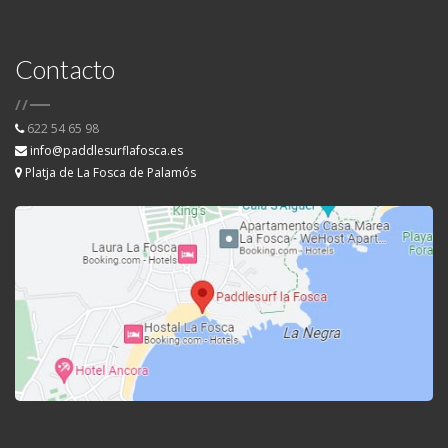
Contacto
/
/
622 54 65 98
info@paddlesurflafosca.es
Platja de La Fosca de Palamós